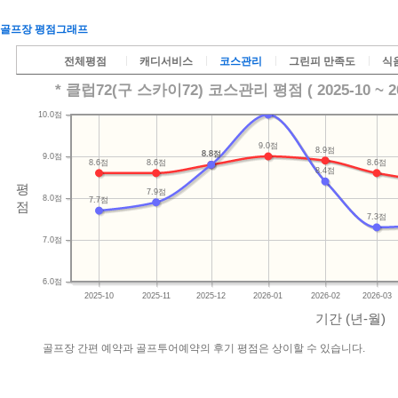
골프장 평점그래프
전체평점
캐디서비스
코스관리
그린피 만족도
식
* 클럽72(구 스카이72) 코스관리 평점 ( 2025-10 ~ 20
10.0점
9.0점
8.9점
8.8점
8.8점
9.0점
8.6점
8.6점
8.6점
8.4점
평
7.9점
8.0점
7.7점
점
7.3점
7.0점
6.0점
2025-10
2025-11
2025-12
2026-01
2026-02
2026-03
기간 (년-월)
골프장 간편 예약과 골프투어예약의 후기 평점은 상이할 수 있습니다.