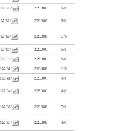
10.0
/
9.3
/
2026.08.08
5 / 0
9.0
/
9.1
/
2026.08.08
5 / 0
9.5
/
9.3
/
2026.08.08
10 / 0
8.0
/
8.7
/
2026.08.08
5 / 0
10.0
/
9.3
/
2026.08.08
5 / 0
10.0
/
9.1
/
2026.08.08
10 / 0
10.0
/
9.1
/
2026.08.08
4 / 0
10.0
/
9.4
/
2026.08.08
4 / 0
10.0
/
9.3
/
2026.08.08
7 / 0
10.0
/
9.4
/
2026.08.08
4 / 0