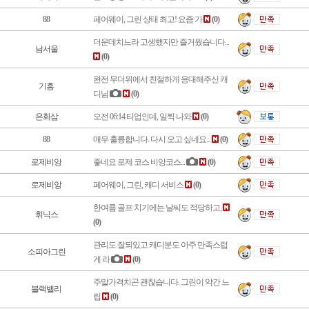
88
페어웨이, 그린 상태 최고! 요즘 가
(0)
더운데치느라 고생했지만 즐거웠습니다...
남서울
(0)
완전 무더위에서 친절하게 응대해주신 캐
기흥
디님
(0)
은화삼
오전 06:14 티업인데, 일찍 나와
(0)
88
매우 훌륭합니다. 다시 오고 싶네요...
(0)
로제비앙
좋네요 로제 코스 비앙코스...
(0)
로제비앙
페어웨이, 그린, 캐디 서비스
(0)
한여름 골프 치기에는 날씨도 적당하고,
휘닉스
(0)
관리도 잘되있고 캐디분도 아주 만족스럽
소피아그린
게 라
(0)
주말가격치곤 괜찮습니다. 그린이 약간 느
블랙밸리
립
(0)