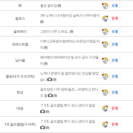
88
좋은 골프장
(0)
3부 노캐디 다녀왔어요 날씨가 너무더웠지
필로스
(0)
솔트베이
그린이 너무 느려요...
(0)
1.캐디교육생과 함께하는 라운딩이였음 아
포레스트힐
직
(0)
페어웨이 에어레이션 및 보수 공사 구간들
남서울
이
(0)
노캐디 운영이 참 잘되었다는 인상을 받았
월송리(구 오크크릭)
습니
(0)
골프장은 너무 맘에 들죠ㅡ유명하고 잔디
한성
도 좋
(0)
？ YJC 골프클럽 후기 코스 관리가 깔끔
태광
(0)
？ YJC 골프클럽 후기 코스 관리가 깔끔
YJC골프클럽(구 여주)
(0)