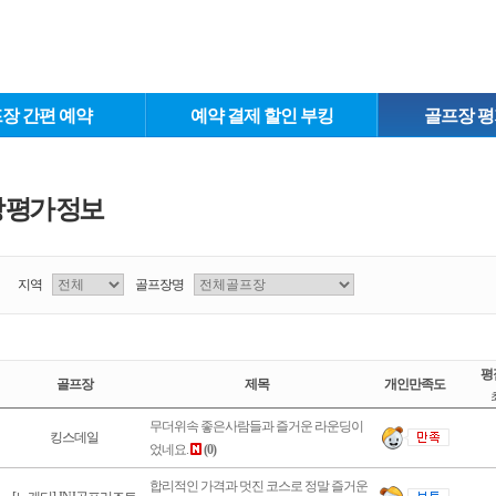
장 간편 예약
예약 결제 할인 부킹
골프장 평
 평가 정보
지역
골프장명
평
골프장
제목
개인만족도
무더위속 좋은사람들과 즐거운 라운딩이
킹스데일
었네요.
(0)
합리적인 가격과 멋진 코스로 정말 즐거운