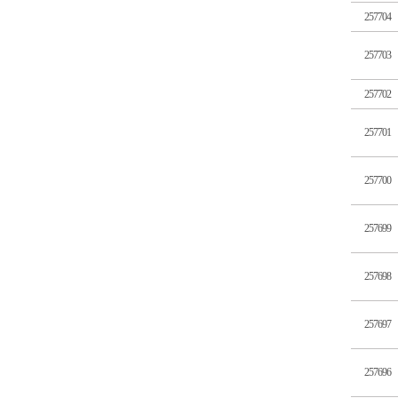
257704
257703
257702
257701
257700
257699
257698
257697
257696