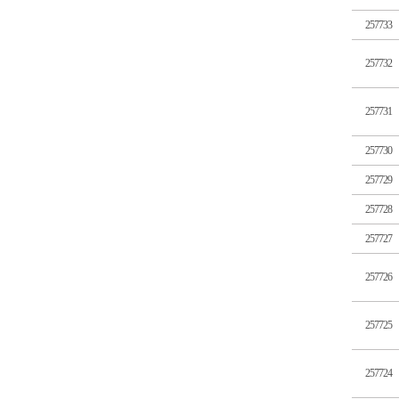
257733
257732
257731
257730
257729
257728
257727
257726
257725
257724