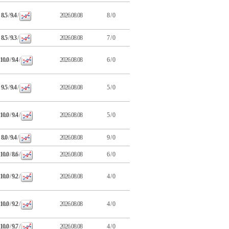
8.5
/
9.4
/
2026.08.08
8 / 0
8.5
/
9.3
/
2026.08.08
7 / 0
10.0
/
9.4
/
2026.08.08
6 / 0
9.5
/
9.4
/
2026.08.08
5 / 0
10.0
/
9.4
/
2026.08.08
5 / 0
8.0
/
9.4
/
2026.08.08
9 / 0
10.0
/
8.6
/
2026.08.08
6 / 0
10.0
/
9.2
/
2026.08.08
4 / 0
10.0
/
9.2
/
2026.08.08
4 / 0
10.0
/
9.7
/
2026.08.08
4 / 0