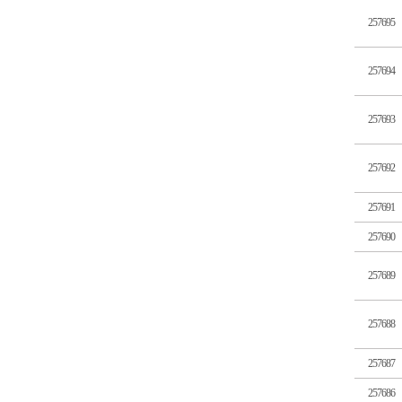
257695
257694
257693
257692
257691
257690
257689
257688
257687
257686