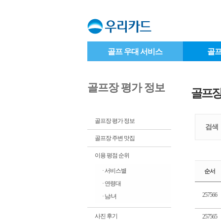
골프 우대 서비스
골프
골프장 평가 정보
골프장
골프장 평가 정보
검색
골프장 주변 맛집
이용 평점 순위
· 서비스별
순서
· 연령대
257566
· 남/녀
사진 후기
257565