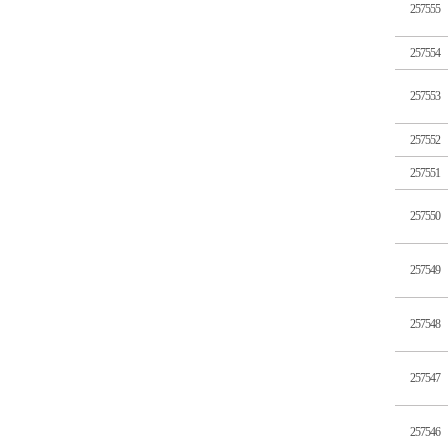
257555
257554
257553
257552
257551
257550
257549
257548
257547
257546