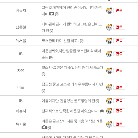
그린및 페어웨이 관리 중이상입니다 가격
베뉴지
대비
(0)
페어웨이 관리가 완벽하고 그린은 난이도
남춘천
가 있
(0)
뉴서울
코스관리 캐디 친절 최고...
(0)
더운날씨였지만 깔끔한 코스관리와 매너
88
좋은
(0)
코스 나 그린은 다 좋았는데 캐디 서비스가
자유
(0)
접근성 좋고 코스 관리가 우수합니다. 야간
이포
(0)
88
여름이지만, 전통있는 골프장답게 관
(0)
베뉴지
전채적으로 만족한 라운딩 이였습니다...
(0)
여름은 골프장 어디든 좋아용 ^^ 작년 겨울
뉴서울
(0)
서울에서 거리가 약간 멀디는 것 빼고는 다