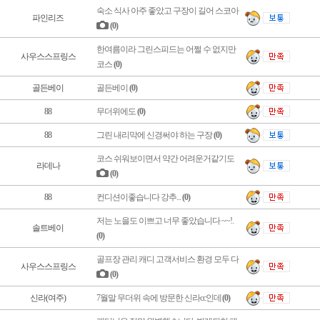
숙소 식사 아주 좋았고 구장이 길어 스코아
파인리즈
(0)
한여름이라 그린스피드는 어쩔 수 없지만
사우스스프링스
코스
(0)
골든베이
골든베이
(0)
88
무더위에도
(0)
88
그린 내리막에 신경써야 하는 구장
(0)
코스 쉬워보이면서 약간 어려운거같기도
라데나
(0)
88
컨디션이좋습니다 강추...
(0)
저는 노을도 이쁘고 너무 좋았습니다 ~~!.
솔트베이
(0)
골프장 관리 캐디 고객서비스 환경 모두 다
사우스스프링스
(0)
신라(여주)
7월말 무더위 속에 방문한 신라cc인데
(0)