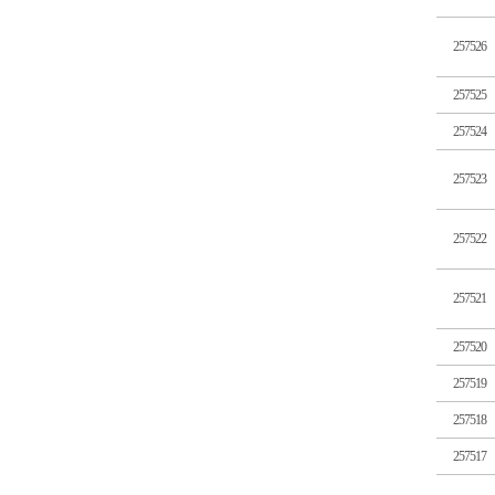
257526
257525
257524
257523
257522
257521
257520
257519
257518
257517