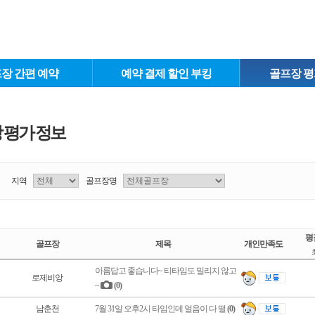
장 간편 예약
예약 결제 할인 부킹
골프장 평
 평가 정보
지역
골프장명
평
골프장
제목
개인만족도
아름답고 좋습니다~ 티타임도 밀리지 않고
로제비앙
~
(0)
남춘천
7월 31일 오후2시 타임인데 얼음이 다 떨
(0)