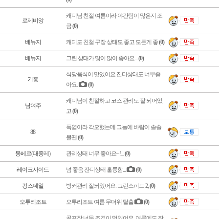
캐디님 친절 여름이라 야간팀이 많은지 조
로제비앙
금
(0)
베뉴지
캐디도 친철 구장 상태도 좋고 모든게 좋
(0)
베뉴지
그린 상태가 많이 많이 좋아요...
(0)
식당음식이 맛있어요 잔디상태도 너무좋
기흥
아요.
(0)
캐디님이 친절하고 코스 관리도 잘 되어있
남여주
고
(0)
폭염이라 각오했는데 그늘에 바람이 솔솔
88
불땐
(0)
몽베르(대중제)
관리상태 너무 좋아요~!...
(0)
레이크사이드
넘 좋음 잔디상태 훌륭함...
(0)
킹스데일
벙커관리 잘되있어요. 그린스피드 2,
(0)
오투리조트
오투리조트 여름 무더위 탈출
(0)
골프장 너무 조경이 멋있어요. 여름에도 잔