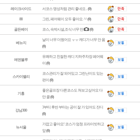
레이크사이드
서코스 명성처럼 관리 좋네요...
(0)
88
그린, 페어웨이 모두 좋아요. ^^
(0)
골든베이
코스, 숙박시설,조식 너무 만
(0)
날이 너무 더웠어요 ㅜㅜ 캐디가 너무 안 움
베뉴지
(0)
유쾌하고 친절한 캐디 지하주차장 페어웨
에덴블루
이
(0)
코스관리가 잘 되어있고 그린난이도 있는
스카이밸리
편이
(0)
좋은골프장 다른코스도 쳐보고싶어요 다
기흥
만 클
(0)
3부티 후반 부터는 공이 잘 가 있어도 잔디
강남300
(0)
가깝고 좋아요! 코스가 엄청 프라이빗하고
뉴서울
앞
(0)