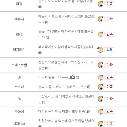
골프가 아니라 더위와 싸움....이렇게 더울
금강
(0)
베뉴지 시설도 좋구 서비스도 맘에 들었습
베뉴지
니다
(0)
좋습니다. 관리상태가 여름인데도 훌륭합
한성
니다.
(0)
페어웨이 잔디상태 생각보다 좋았습니디.
양지파인
(0)
전반적으로 좋습니다 티박스 잔디가 러프
포레스트힐
같습
(0)
88
너무 더웠습니다. ㅠㅠ...
(0)
코스카
날씨도 좋고.. 캐디도 잘해주고.. 주변
(0)
구장 관리도 잘 되어있고 캐디님도 친절하
88
고
(0)
은화삼
대식당 음식 메뉴 빼고는 모두 만족...
(0)
친철한 캐디님 덕분에 즐거운 롼딩 했어요
시그너스
(0)