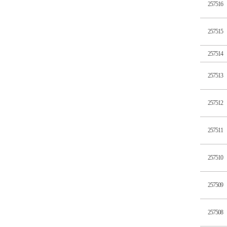
257516
257515
257514
257513
257512
257511
257510
257509
257508