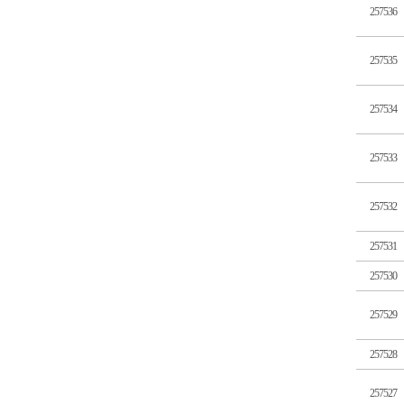
257536
257535
257534
257533
257532
257531
257530
257529
257528
257527