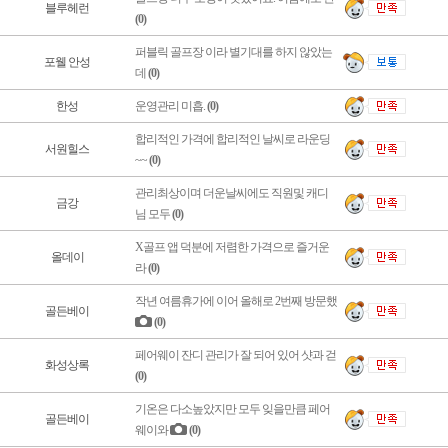
블루헤런
(0)
퍼블릭 골프장 이라 별기대를 하지 않았는
포웰 안성
데
(0)
한성
운영관리 미흡.
(0)
합리적인 가격에 합리적인 날씨로 라운딩
서원힐스
~~
(0)
관리최상이며 더운날씨에도 직원및 캐디
금강
님 모두
(0)
X골프 앱 덕분에 저렴한 가격으로 즐거운
올데이
라
(0)
작년 여름휴가에 이어 올해로 2번째 방문했
골든베이
(0)
페어웨이 잔디 관리가 잘 되어 있어 샷과 걷
화성상록
(0)
기온은 다소높았지만 모두 잊을만큼 페어
골든베이
웨이와
(0)