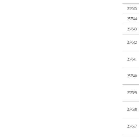
257545
257544
257543
257542
257541
257540
257539
257538
257537