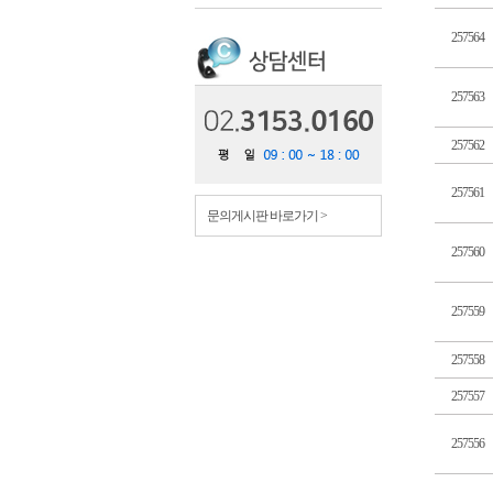
257564
257563
257562
257561
문의게시판 바로가기 >
257560
257559
257558
257557
257556