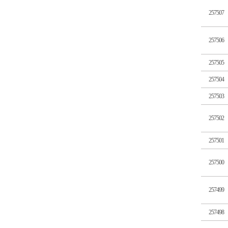
257507
257506
257505
257504
257503
257502
257501
257500
257499
257498