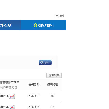
로그인
가 정보
예약 확인
전체목록
점
/
총평점
/
그래프
등록일자
조회
/
추천
최근 10개월 평점
8.0
/
9.1
/
2026.08.05
20 / 0
8.0
/
9.1
/
2026.08.05
11 / 0