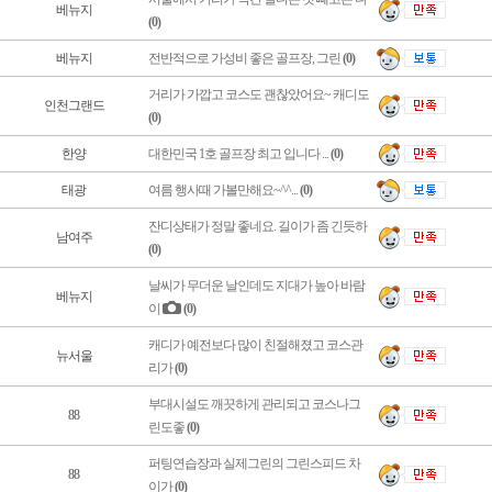
베뉴지
(0)
베뉴지
전반적으로 가성비 좋은 골프장, 그린
(0)
거리가 가깝고 코스도 괜찮았어요~ 캐디도
인천그랜드
(0)
한양
대한민국 1호 골프장 최고 입니다 ...
(0)
태광
여름 행사때 가볼만해요~^^...
(0)
잔디상태가 정말 좋네요. 길이가 좀 긴듯하
남여주
(0)
날씨가 무더운 날인데도 지대가 높아 바람
베뉴지
이
(0)
캐디가 예전보다 많이 친절해졌고 코스관
뉴서울
리가
(0)
부대시설도 깨끗하게 관리되고 코스나그
88
린도좋
(0)
퍼팅연습장과 실제그린의 그린스피드 차
88
이가
(0)