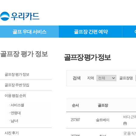
골프 우대 서비스
골프장 간편 예약
골프장 평가 정보
골프장 평가 정보
골프장 평가 정보
검색
지역
골프장명
골프장 주변 맛집
이용 평점 순위
· 서비스별
순서
골프장
· 연령대
바다 근처
257307
솔트베이
· 남/녀
(0)
사진 후기
굿 음 식