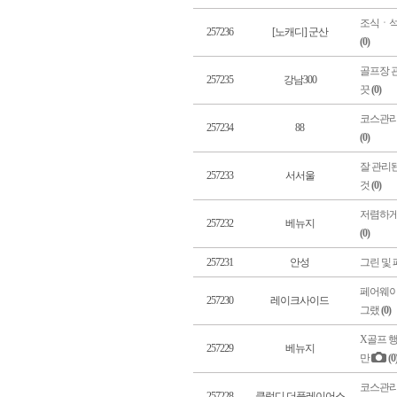
조식ㆍ석
257236
[노캐디] 군산
(0)
골프장 
257235
강남300
끗
(0)
코스관리
257234
88
(0)
잘 관리
257233
서서울
것
(0)
저렴하게
257232
베뉴지
(0)
257231
안성
그린 및 
페어웨이
257230
레이크사이드
그랬
(0)
X골프 
257229
베뉴지
만
(0
코스관리
257228
클럽디 더플레이어스