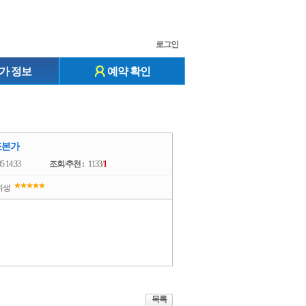
로그인
가 정보
예약 확인
또본가
05 14:33
조회
/
추천 :
1133/
1
위생
목록