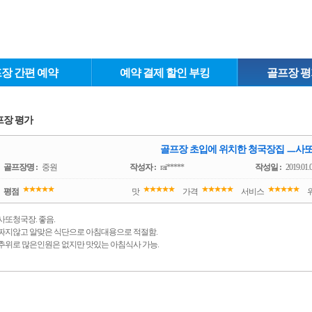
장 간편 예약
예약 결제 할인 부킹
골프장 평
프장 평가
골프장 초입에 위치한 청국장집 ㅡ사
골프장명 :
중원
작성자 :
rai*****
작성일 :
2019.01.
평점
맛
가격
서비스
사또청국장. 좋음.
짜지않고 알맞은 식단으로 아침대용으로 적절함.
추위로 많은인원은 없지만 맛있는 아침식사 가능.