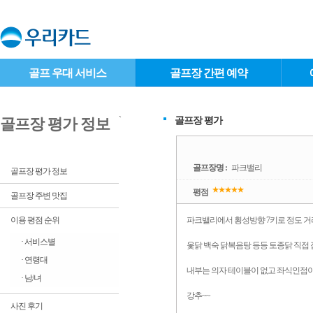
골프 우대 서비스
골프장 간편 예약
`
골프장 평가
골프장 평가 정보
골프장명 :
파크밸리
골프장 평가 정보
평점
골프장 주변 맛집
이용 평점 순위
파크밸리에서 횡성방향 7키로 정도 
· 서비스별
옻닭 백숙 닭복음탕 등등 토종닭 직접
· 연령대
내부는 의자 테이블이 없고 좌식인점이
· 남/녀
강추~~
사진 후기