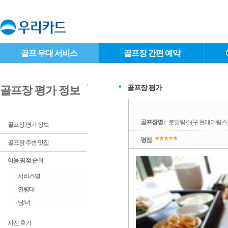
골프 우대 서비스
골프장 간편 예약
`
골프장 평가
골프장 평가 정보
골프장명 :
로얄링스(구 현대더링스
골프장 평가 정보
평점
골프장 주변 맛집
이용 평점 순위
· 서비스별
· 연령대
· 남/녀
사진 후기