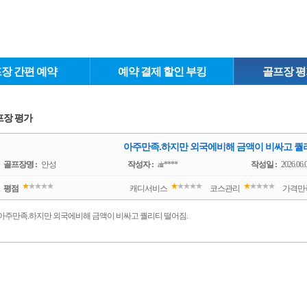
장 간편 예약
예약 결제 할인 부킹
골프장 평
프장 평가
아주만족.하지만 외국에비해 금액이 비싸고 퀄리티 
골프장명 :
안성
작성자 :
air****
작성일 :
2026.06.
평점
캐디서비스
코스관리
가격만
아주만족.하지만 외국에비해 금액이 비싸고 퀄리티 떨어짐.