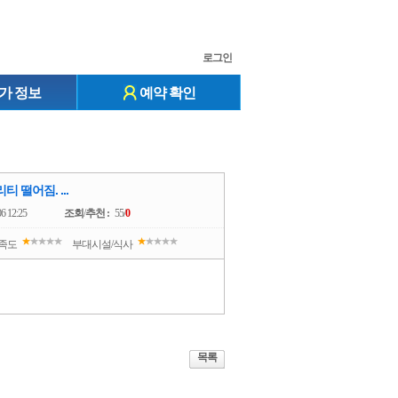
로그인
가 정보
예약 확인
떨어짐. ...
06 12:25
조회
/
추천 :
55/
0
족도
부대시설/식사
목록