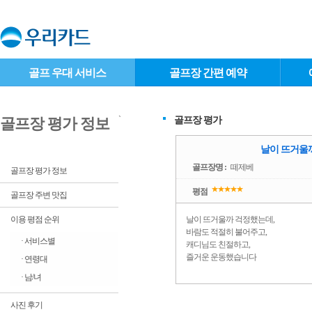
골프 우대 서비스
골프장 간편 예약
`
골프장 평가
골프장 평가 정보
날이 뜨거울까
골프장명 :
떼제베
골프장 평가 정보
평점
골프장 주변 맛집
이용 평점 순위
날이 뜨거울까 걱정했는데,
바람도 적절히 불어주고,
· 서비스별
캐디님도 친절하고,
즐거운 운동했습니다
· 연령대
· 남/녀
사진 후기