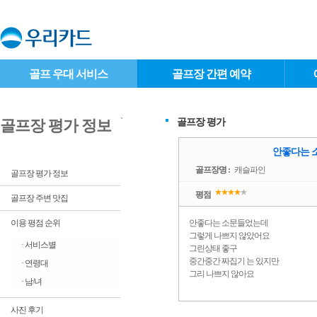
골프 우대 서비스
골프장 간편 예약
`
골프장 평가
골프장 평가 정보
안좋다는 소
골프장명 :
캐슬파인
골프장 평가 정보
평점
골프장 주변 맛집
이용 평점 순위
안좋다는 소문들었는데
그렇게 나쁘지 않았어요
· 서비스별
그린상태 좋구
중간중간 짜집기 는 있지만
· 연령대
그리 나쁘지 않아요
· 남/녀
사진 후기