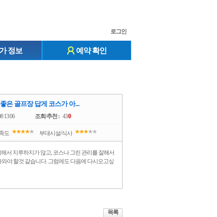
로그인
가 정보
예약 확인
은 골프장 답게 코스가 아...
08 13:06
조회
/
추천 :
43/
0
족도
부대시설/식사
기해서 지루하지가 않고, 코스나 그린 관리를 잘해서
나와야 할것 같습니다. 그럼에도 다음에 다시오고싶
목록