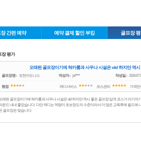
장 간편 예약
예약 결제 할인 부킹
골프장 평
프장 평가
오래된 골프장이기에 락카룸과 사우나 시설은 old 하지만 역시 좋
골프장명 :
포천아도니스
작성자 :
jol***
작성일 :
2026.07.
평점
캐디서비스
코스관리
가격만
오래된 골프장이기에 락카룸과 사우나 시설은 old 하지만 역시 좋은 골프장 답게 코스가 아기자
라운드 내내 좋았습니다. 다만 캐디는 역량이 초보정도의 수준이라서 더 많은 교육후에 필드에 
은 골프장은 맞습니다.