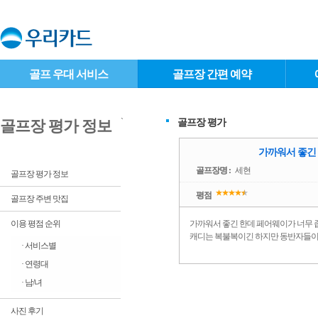
골프 우대 서비스
골프장 간편 예약
`
골프장 평가
골프장 평가 정보
가까워서 좋긴 
골프장명 :
세현
골프장 평가 정보
평점
골프장 주변 맛집
이용 평점 순위
가까워서 좋긴 한데 페어웨이가 너무 좁
캐디는 복불복이긴 하지만 동반자들이 
· 서비스별
· 연령대
· 남/녀
사진 후기