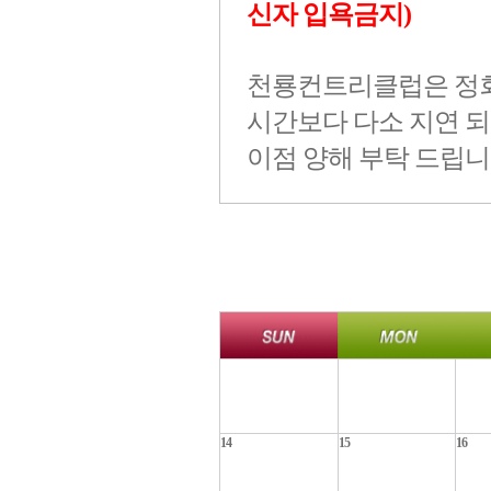
신자 입욕금지)
천룡컨트리클럽은 정회
시간보다 다소 지연 
이점 양해 부탁 드립니
14
15
16