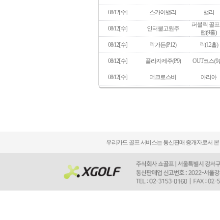
08/12[수]
스카이밸리
밸리
퍼블릭 골프
08/12[수]
인터불고원주
럽(9홀)
08/12[수]
락가든(P12)
락(12홀)
08/12[수]
플라자제주(P9)
OUT코스(9
08/12[수]
더크로스비
아리아
우리카드 골프 서비스는 통신판매 중개자로서 본 