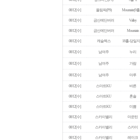
08/12[수]
올림픽(P9)
Mountain(9홀
08/12[수]
금산에딘버러
Valley
08/12[수]
금산에딘버러
Mountain
08/12[수]
캐슬렉스
18홀-당일
08/12[수]
남여주
누리
08/12[수]
남여주
가람
08/12[수]
남여주
마루
08/12[수]
스마트KU
바른
08/12[수]
스마트KU
혼솔
08/12[수]
스마트KU
미쁨
08/12[수]
스카이밸리
마운틴
08/12[수]
스카이밸리
스카이
08/12[수]
스카이밸리
레이크