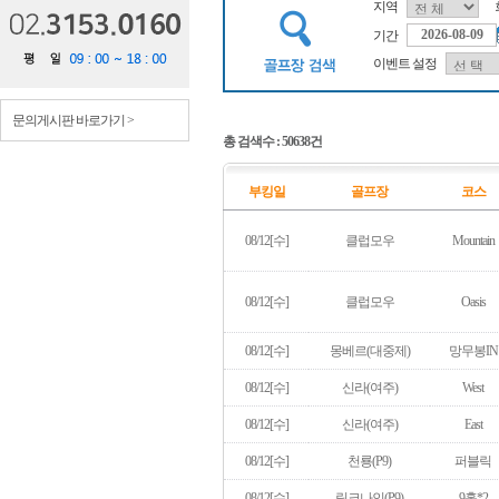
지역
기간
이벤트 설정
문의게시판 바로가기 >
총 검색수 :
50638
건
부킹일
골프장
코스
08/12[수]
클럽모우
Mountain
08/12[수]
클럽모우
Oasis
08/12[수]
몽베르(대중제)
망무봉IN
08/12[수]
신라(여주)
West
08/12[수]
신라(여주)
East
08/12[수]
천룡(P9)
퍼블릭
08/12[수]
링크나인(P9)
9홀*2