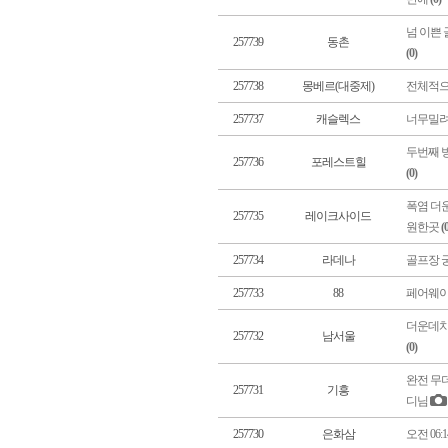
넘 이쁜
257739
동촌
(0)
257738
몽베르(대중제)
전체적으
257737
캐슬렉스
너무밀려
두번째 
257736
포레스트힐
(0)
폭염 더
257735
레이크사이드
원한곳
(
257734
라데나
골프장 궁
257733
88
페어웨이,
더운데치
257732
남서울
(0)
완전 무
257731
기흥
디님
257730
은화삼
오전 06