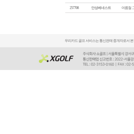
257708
안성베네스트
여름철 
우리카드 골프 서비스는 통신판매 중개자로서 본 