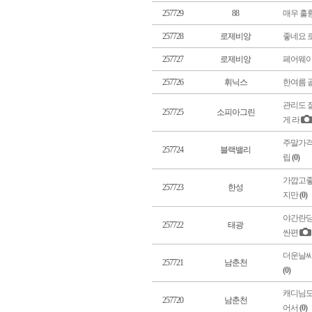
257729
88
매우 훌륭
257728
로제비앙
좋네요 로
257727
로제비앙
페어웨이,
257726
휘닉스
한여름 
관리도 
257725
소피아그린
게 라
주말가격
257724
블랙밸리
립
(0)
가깝고좋
257723
한성
지만
(0)
야간란딩
257722
태광
싼편
더운날씨에
257721
남춘천
(0)
캐디님도
257720
남춘천
어서
(0)