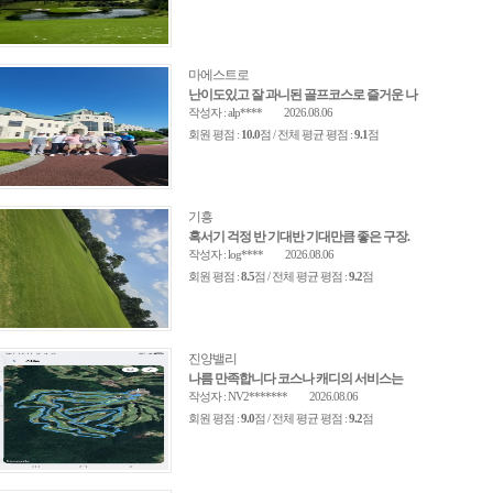
마에스트로
난이도있고 잘 과니된 골프코스로 즐거운 나
작성자 : alp****
2026.08.06
회원 평점 :
10.0
점 / 전체 평균 평점 :
9.1
점
기흥
혹서기 걱정 반 기대반 기대만큼 좋은 구장.
작성자 : log****
2026.08.06
회원 평점 :
8.5
점 / 전체 평균 평점 :
9.2
점
진양밸리
나름 만족합니다 코스나 캐디의 서비스는
작성자 : NV2*******
2026.08.06
회원 평점 :
9.0
점 / 전체 평균 평점 :
9.2
점