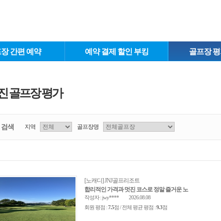
장 간편 예약
예약 결제 할인 부킹
골프장 평
진 골프장 평가
검색
지역
골프장명
[노캐디] JNJ골프리조트
합리적인 가격과 멋진 코스로 정말 즐거운 노
작성자 : jwy****
2026.08.08
회원 평점 :
7.5
점 / 전체 평균 평점 :
9.3
점