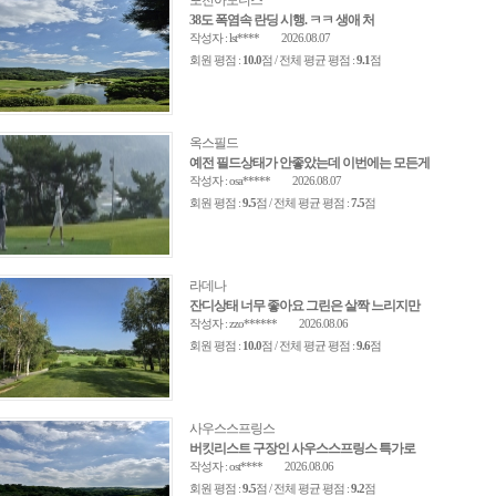
포천아도니스
38도 폭염속 란딩 시행. ㅋㅋ 생애 처
작성자 : lst****
2026.08.07
회원 평점 :
10.0
점 / 전체 평균 평점 :
9.1
점
옥스필드
예전 필드상태가 안좋았는데 이번에는 모든게
작성자 : osa*****
2026.08.07
회원 평점 :
9.5
점 / 전체 평균 평점 :
7.5
점
라데나
잔디상태 너무 좋아요 그린은 살짝 느리지만
작성자 : zzo******
2026.08.06
회원 평점 :
10.0
점 / 전체 평균 평점 :
9.6
점
사우스스프링스
버킷리스트 구장인 사우스스프링스 특가로
작성자 : ost****
2026.08.06
회원 평점 :
9.5
점 / 전체 평균 평점 :
9.2
점