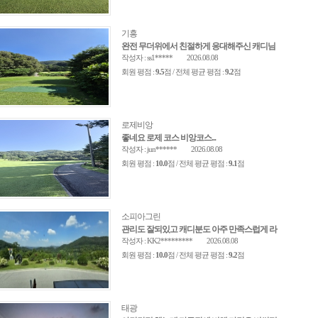
기흥
완전 무더위에서 친절하게 응대해주신 캐디님
작성자 : ss1*****
2026.08.08
회원 평점 :
9.5
점 / 전체 평균 평점 :
9.2
점
로제비앙
좋네요 로제 코스 비앙코스...
작성자 : jun******
2026.08.08
회원 평점 :
10.0
점 / 전체 평균 평점 :
9.1
점
소피아그린
관리도 잘되있고 캐디분도 아주 만족스럽게 라
작성자 : KK2*********
2026.08.08
회원 평점 :
10.0
점 / 전체 평균 평점 :
9.2
점
태광