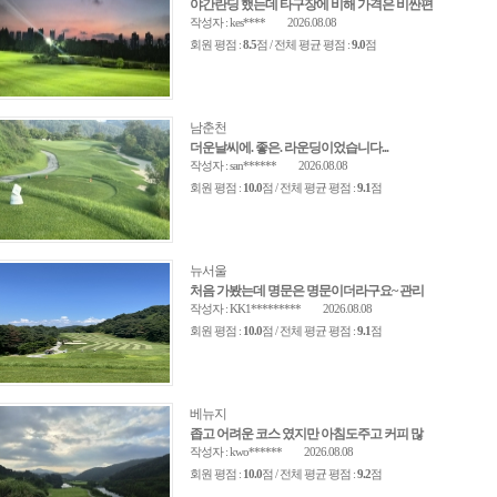
야간란딩 했는데 타구장에 비해 가격은 비싼편
작성자 : kes****
2026.08.08
회원 평점 :
8.5
점 / 전체 평균 평점 :
9.0
점
남춘천
더운날씨에. 좋은. 라운딩이었습니다...
작성자 : san******
2026.08.08
회원 평점 :
10.0
점 / 전체 평균 평점 :
9.1
점
뉴서울
처음 가봤는데 명문은 명문이더라구요~ 관리
작성자 : KK1*********
2026.08.08
회원 평점 :
10.0
점 / 전체 평균 평점 :
9.1
점
베뉴지
좁고 어려운 코스 였지만 아침도주고 커피 많
작성자 : kwo******
2026.08.08
회원 평점 :
10.0
점 / 전체 평균 평점 :
9.2
점