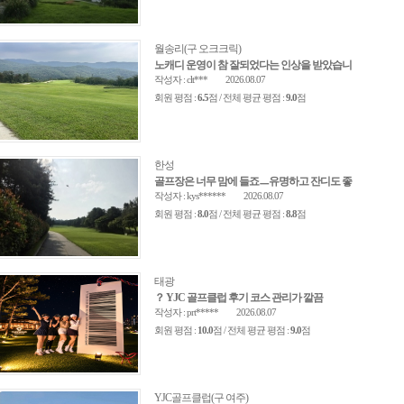
월송리(구 오크크릭)
노캐디 운영이 참 잘되었다는 인상을 받았습니
작성자 : clt***
2026.08.07
회원 평점 :
6.5
점 / 전체 평균 평점 :
9.0
점
한성
골프장은 너무 맘에 들죠ㅡ유명하고 잔디도 좋
작성자 : kys******
2026.08.07
회원 평점 :
8.0
점 / 전체 평균 평점 :
8.8
점
태광
？ YJC 골프클럽 후기 코스 관리가 깔끔
작성자 : prt*****
2026.08.07
회원 평점 :
10.0
점 / 전체 평균 평점 :
9.0
점
YJC골프클럽(구 여주)