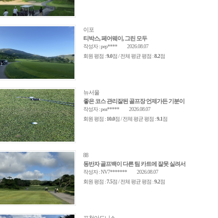
이포
티박스, 페어웨이, 그린 모두
작성자 : pep****
2026.08.07
회원 평점 :
9.0
점 / 전체 평균 평점 :
8.2
점
뉴서울
좋은 코스 관리잘된 골프장 언제가든 기분이
작성자 : pea*****
2026.08.07
회원 평점 :
10.0
점 / 전체 평균 평점 :
9.1
점
88
동반자 골프백이 다른 팀 카트에 잘못 실려서
작성자 : NV7*******
2026.08.07
회원 평점 :
7.5
점 / 전체 평균 평점 :
9.2
점