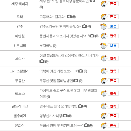
제주 찐~ 맛집 청호식당 통문어라면!
제주 해비치
(0)
오라
고등어회~ 갈치회~
(0)
양주
양주cc 라운딩 후 바베큐 맛집~
(0)
아덴힐
동반자들과 숙소에서 맛있는 저녁~!
(0)
히든밸리
부자국밥
(0)
정말 깔끔했던..꽤 인상덕인 맛집..시레기가
코스카
(0)
크리스탈밸리
떡볶이 맛집 가평 또뽀끼야!
(0)
무등산
무등산 맛집 물비빔냉면
(0)
가성비도 좋고 구장도 관찮고 너무 괜찮았
필로스
어요
(0)
골드레이크
광주 대표 음식 오리탕 먹방
(0)
센추리21
명봉산기사식당
(0)
은화삼
은화삼 란딩 후 뼈찜먹으러~~^^
(0)