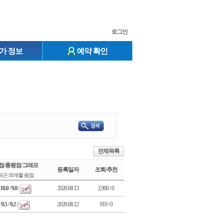
로그인
가 정보
예약 확인
전체목록
점
/
총평점
/
그래프
등록일자
조회
/
추천
최근 10개월 평점
10.0
/
9.0
/
2020.08.13
2,900 / 0
9.5
/
9.2
/
2020.08.12
919 / 0