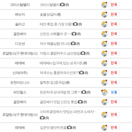
크리스탈밸리
크리스탈밸리
(0)
베뉴지
숯불 닭갈비
(0)
솔라고
태안 횟집 중 가장 으뜸!
(0)
골든베이
신진도 서해활어 굿 ~~
(0)
디오션
여수 해물삼합 맛나요
(0)
로얄링스(구 현대더링스)
더링스 클럽하우스 삼선덮밥
(0)
떼제베
떼제베cc 입구에 있는 보국가든
(0)
신라(여주)
막국수는 홍원막국수인듯??
(0)
포천아도니스
발찍한 집 (중국집)
(0)
파인힐스
든든하게 순대국밥 한 그릇 ^^
(0)
골든베이
골든베이 맛집 신진도 횟집
(0)
스타트광장에서 맛있는 파전과 소세지~
로얄링스(구 현대더링스)
(0)
떼제베
깊은맛 용만두전골
(0)