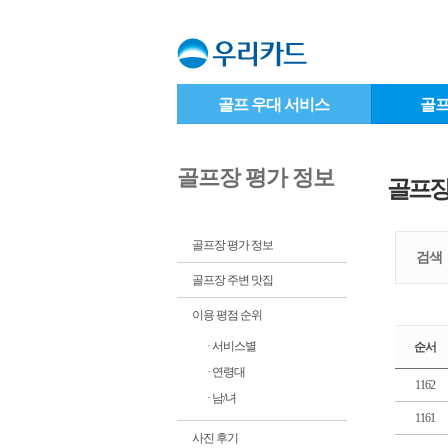
골프 우대 서비스
골프
골프장 평가 정보
골프장
골프장 평가 정보
검색
골프장 주변 맛집
이용 평점 순위
· 서비스별
순서
· 연령대
1162
· 남/녀
1161
사진 후기