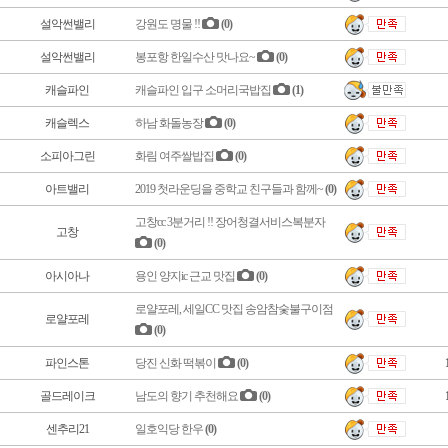
설악썬밸리
강원도 명물 !!
(0)
설악썬밸리
봉포항 한일수산 맛나요~
(0)
캐슬파인
캐슬파인 입구 소머리국밥집
(1)
캐슬렉스
하남 화돌농장
(0)
소피아그린
화림 여주쌀밥집
(0)
아트밸리
2019 첫라운딩을 중학교 친구들과 함께~
(0)
고창cc 3분거리 !! 장어청결서비스복분자
고창
(0)
아시아나
용인 양지ic 근교 맛집
(0)
로얄포레, 세일CC 맛집 송암참숯불구이점
로얄포레
(0)
파인스톤
당진 신화 떡볶이
(0)
골드레이크
남도의 향기 추천해요
(0)
센추리21
일호익당 한우
(0)