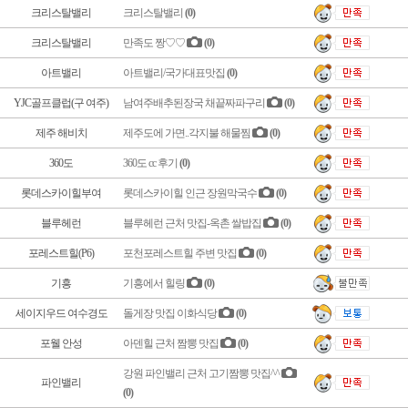
크리스탈밸리
크리스탈밸리
(0)
크리스탈밸리
만족도 짱♡♡
(0)
아트밸리
아트밸리/국가대표맛집
(0)
YJC골프클럽(구 여주)
남여주배추된장국 채끝짜파구리
(0)
제주 해비치
제주도에 가면..각지불 해물찜
(0)
360도
360도 cc 후기
(0)
롯데스카이힐부여
롯데스카이힐 인근 장원막국수
(0)
블루헤런
블루헤런 근처 맛집-옥촌 쌀밥집
(0)
포레스트힐(P6)
포천포레스트힐 주변 맛집
(0)
기흥
기흥에서 힐링
(0)
세이지우드 여수경도
돌게장 맛집 이화식당
(0)
포웰 안성
아덴힐 근처 짬뽕 맛집
(0)
강원 파인밸리 근처 고기짬뽕 맛집^^
파인밸리
(0)