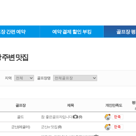
장 간편 예약
예약 결제 할인 부킹
골프장 평
 주변 맛집
지역
골프장명
평
골프장
제목
개인만족도
골드
참. 좋은골프자입니다
(0)
군산(레귤러)
군산cc 맛집
(0)