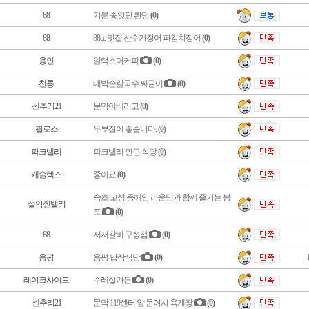
88
기분 좋앗던 롼딩
(0)
88
88cc 맛집 산수가장어 파김치장어
(0)
용인
알랙스더커피
(0)
천룡
대박손칼국수 짜글이
(0)
센추리21
문막이베리코
(0)
필로스
두부집이 좋습니다.
(0)
파크밸리
파크밸리 인근 식당
(0)
캐슬렉스
좋아요
(0)
속초 고성 동해안 라운딩과 함께 즐기는 봉
설악썬밸리
포
(0)
88
서서갈비 구성점
(0)
용평
용평 납작식당
(0)
레이크사이드
수레실가든
(0)
센추리21
문막 119센터 앞 문여사 육개장
(0)