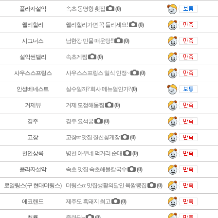
플라자설악
속초 동명항 횟집
(0)
웰리힐리
웰리힐리가면 꼭 들리세요!
(0)
시그너스
남한강 민물 매운탕!!
(0)
설악썬밸리
속초게찜
(0)
사우스스프링스
사우스스프링스 일식 인정~
(0)
안성베네스트
실수일까? 회사 메뉴얼인가?
(0)
거제뷰
거제 모정해물찜
(0)
경주
경주 요석궁
(0)
고창
고창cc 맛집 칠산꽃게장
(0)
천안상록
병천 아우네 먹거리 순대
(0)
플라자설악
속초 맛집 속초해물칼국수
(0)
로얄링스(구 현대더링스)
더링스cc 맛집생활의달인 육짬뽕집
(0)
에코랜드
제주도 흑돼지 최고
(0)
천룡
즐란딩~
(0)