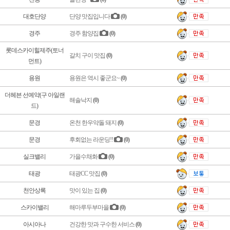
대호단양
단양 맛집입니다
(0)
경주
경주 함양집
(0)
롯데스카이힐제주(토너
갈치 구이 맛집
(0)
먼트)
용원
용원은 역시 좋군요~
(0)
더헤븐 선예약(구 아일랜
해솔낙지
(0)
드)
문경
온천 한우약돌 돼지
(0)
문경
후회없는 라운딩!!
(0)
실크밸리
가을수채화
(0)
태광
태광CC 맛집
(0)
천안상록
맛이 있는 집
(0)
스카이밸리
해마루두부마을
(0)
아시아나
건강한 맛과 구수한 서비스
(0)