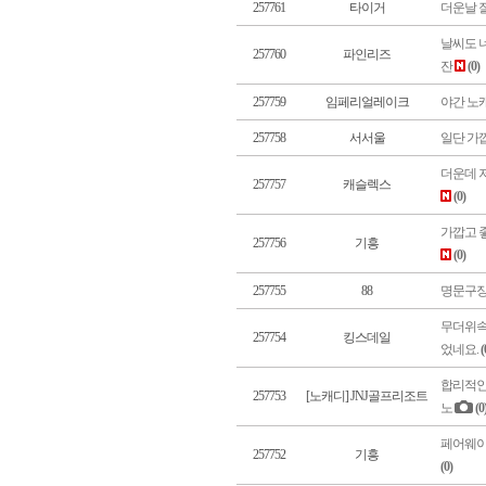
257761
타이거
더운날 잘
날씨도 
257760
파인리즈
잔
(0)
257759
임페리얼레이크
야간 노캐
257758
서서울
일단 가깝
더운데 저
257757
캐슬렉스
(0)
가깝고 좋
257756
기흥
(0)
257755
88
명문구장
무더위속
257754
킹스데일
었네요.
(
합리적인
257753
[노캐디] JNJ골프리조트
노
(0
페어웨이나
257752
기흥
(0)