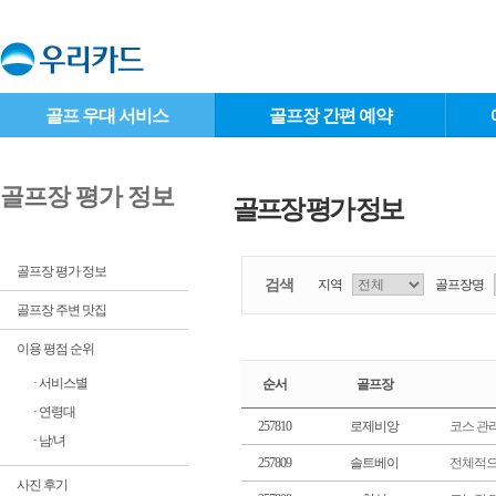
골프 우대 서비스
골프장 간편 예약
골프장 평가 정보
골프장 평가 정보
골프장 평가 정보
검색
지역
골프장명
골프장 주변 맛집
이용 평점 순위
· 서비스별
순서
골프장
· 연령대
257810
로제비앙
코스 관리
· 남/녀
257809
솔트베이
전쳬적으
사진 후기