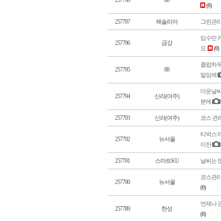
257798
88
(0)
257797
해솔리아
그린관리
임수민 
257796
금강
요.
(0)
클럽하우
257795
88
말임에
더운날씨
257794
신라(여주)
분에
257793
신라(여주)
코스 관리
티박스 
257792
뉴서울
이잔
257791
스마트KU
날씨는 많
코스관리 
257790
뉴서울
(0)
언제나 
257789
한성
(0)