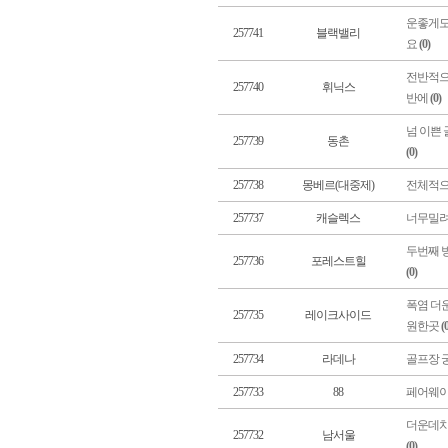
운좋게도
257741
블랙밸리
요
(0)
전반적으
257740
휘닉스
반에
(0)
넘 이쁜
257739
동촌
(0)
257738
몽베르(대중제)
전체적으
257737
캐슬렉스
너무밀려
두번째 
257736
포레스트힐
(0)
폭염 더
257735
레이크사이드
원한곳
(
257734
라데나
골프장 궁
257733
88
페어웨이,
더운데치
257732
남서울
(0)