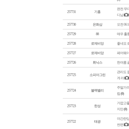
완전 무
257731
기흥
디님
257730
은화삼
오전 06
257729
88
매우 훌륭
257728
로제비앙
좋네요 로
257727
로제비앙
페어웨이,
257726
휘닉스
한여름 
관리도 
257725
소피아그린
게 라
주말가격
257724
블랙밸리
립
(0)
가깝고좋
257723
한성
지만
(0)
야간란딩
257722
태광
싼편