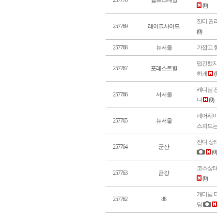
257770
알프스대영
(0)
잔디 관리
257769
레이크사이드
(0)
257768
뉴서울
가깝고 항
덥긴했지
257767
포레스트힐
하게
(
캐디님 
257766
서서울
나
(0)
페어웨이
257765
뉴서울
스피드
잔디 상
257764
군산
(0)
코스상태 
257763
금강
(0)
캐디님 
257762
88
딩