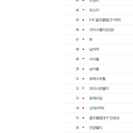
43
리앤리
44
코스카
45
YJC골프클럽(구 여주)
46
크리스밸리(안성)
47
88
48
남여주
49
서서울
50
남서울
51
포레스트힐
52
프리스틴밸리
53
로제비앙
54
신라(여주)
55
골프클럽Q(구 안성Q)
56
진양밸리