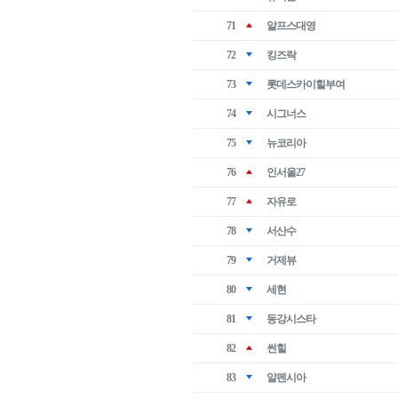
71
알프스대영
72
킹즈락
73
롯데스카이힐부여
74
시그너스
75
뉴코리아
76
인서울27
77
자유로
78
서산수
79
거제뷰
80
세현
81
동강시스타
82
썬힐
83
알펜시아