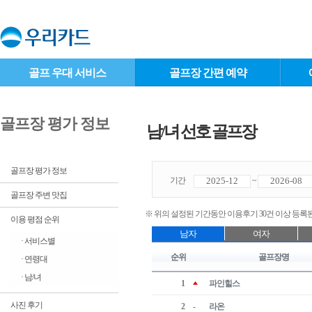
골프 우대 서비스
골프장 간편 예약
골프장 평가 정보
남/녀 선호 골프장
골프장 평가 정보
기간
~
골프장 주변 맛집
※ 위의 설정된 기간동안 이용후기 30건 이상 등록
이용 평점 순위
남자
여자
· 서비스별
순위
골프장명
· 연령대
· 남/녀
1
파인힐스
사진 후기
2
-
라온