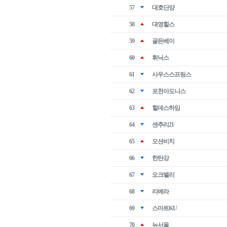
57
대호단양
58
대영힐스
59
골든베이
60
휘닉스
61
사우스스프링스
62
포천아도니스
63
힐데스하임
64
센추리21
65
오션비치
66
한탄강
67
오크밸리
68
리베라
69
스마트KU
70
뉴서울