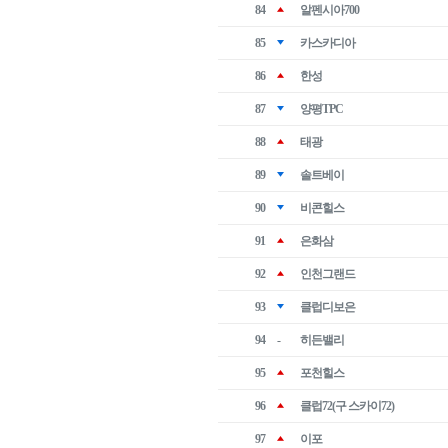
84
알펜시아700
85
카스카디아
86
한성
87
양평TPC
88
태광
89
솔트베이
90
비콘힐스
91
은화삼
92
인천그랜드
93
클럽디보은
94
-
히든밸리
95
포천힐스
96
클럽72(구 스카이72)
97
이포