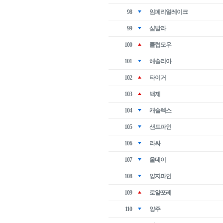
98
임페리얼레이크
99
샴발라
100
클럽모우
101
해솔리아
102
타이거
103
백제
104
캐슬렉스
105
샌드파인
106
라싸
107
올데이
108
양지파인
109
로얄포레
110
양주