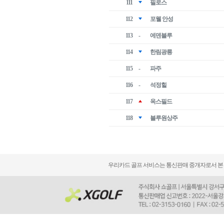
111
필로스
112
포웰 안성
113
-
에덴블루
114
한림광릉
115
-
파주
116
-
석정힐
117
옥스필드
118
블루원상주
우리카드 골프 서비스는 통신판매 중개자로서 본 