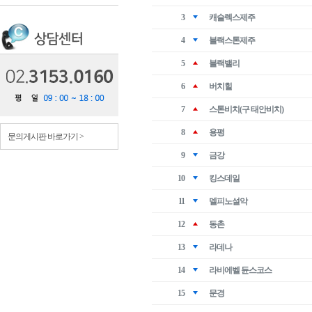
3
캐슬렉스제주
4
블랙스톤제주
5
블랙밸리
6
버치힐
7
스톤비치(구 태안비치)
8
용평
문의게시판 바로가기 >
9
금강
10
킹스데일
11
델피노설악
12
동촌
13
라데나
14
라비에벨 듄스코스
15
문경