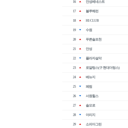
16
안성베네스트
17
블루헤런
18
H1 CLUB
19
수원
20
푸른솔포천
21
안성
22
플라자설악
23
로얄링스(구 현대더링스)
24
베뉴지
25
페럼
26
서원힐스
27
솔모로
28
아리지
29
소피아그린