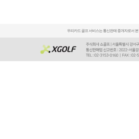
우리카드 골프 서비스는 통신판매 중개자로서 본 